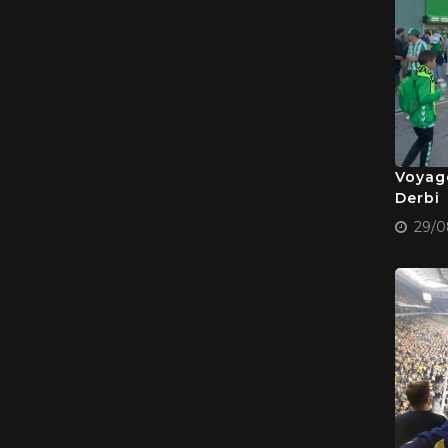
Voyage
Derbi
29/0