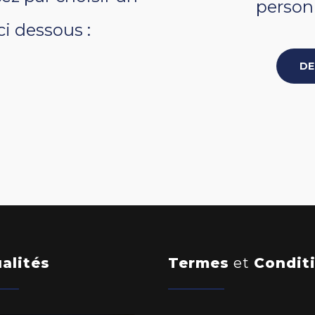
personn
ci dessous :
DE
alités
Termes
et
Condit