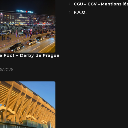
CGU – CGV – Mentions lé
F.A.Q.
e Foot – Derby de Prague
6/2026