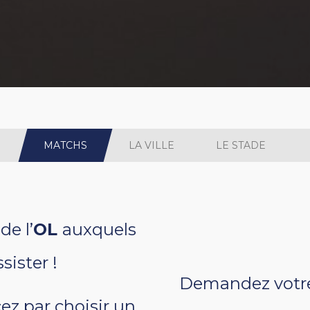
MATCHS
LA VILLE
LE STADE
de l’
OL
auxquels
sister !
Demandez votr
z par choisir un