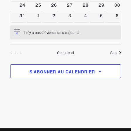
Évèn
0 évènements
0 évènements
0 évènements
0 évènements
0 évènements
0 évènement
0 évèn
24
25
26
27
28
29
30
0 évènements
0 évènements
0 évènements
0 évènements
0 évènements
0 évènement
0 évè
31
1
2
3
4
5
6
Il n’y a pas d’évènements ce jour là.
Notice
Ce mois-ci
Sep
JUIL
S’ABONNER AU CALENDRIER