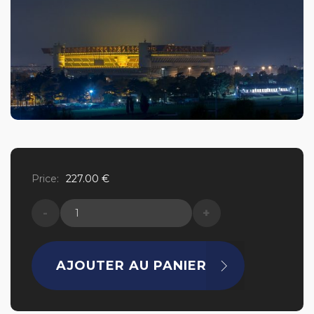
Price:
227.00
€
quantité
de
Inter
AJOUTER AU PANIER
Milan
-
Monza