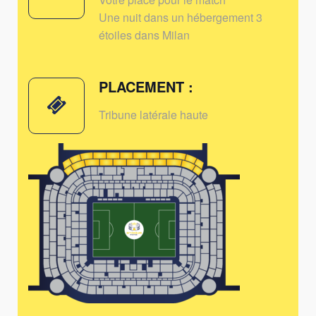
Une nuit dans un hébergement 3
étoiles dans Milan
PLACEMENT :
Tribune latérale haute