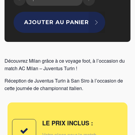
de
AC
AJOUTER AU PANIER
Milan
-
Juventus
Turin
Découvrez Milan grâce à ce voyage foot, à l’occasion du
match AC Milan – Juventus Turin !
Réception de Juventus Turin à San Siro à l’occasion de
cette journée de championnat italien.
LE PRIX INCLUS :
Votre place pour le match