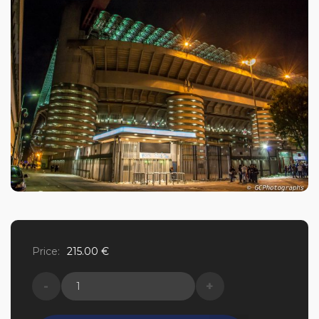
Price:
215.00
€
quantité
de