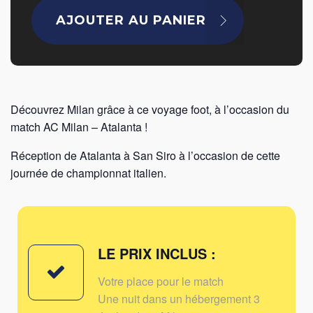
AC
AJOUTER AU PANIER
Milan
-
Atalanta
Découvrez Milan grâce à ce voyage foot, à l’occasion du
match AC Milan – Atalanta !
Réception de Atalanta à San Siro à l’occasion de cette
journée de championnat italien.
LE PRIX INCLUS :
Votre place pour le match
Une nuit dans un hébergement 3