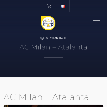
ME
AC MILAN
,
ITALIE
AC Milan – Atalanta
AC Milan – Atalanta